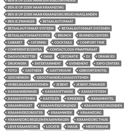
BEN JE OP ZOEK NAAR EEN VERLOSKUNDIGE
BEN JE OP ZOEK NAAR KRAAMZORG
BEN JE OP ZOEK NAAR KRAAMZORG REGIO HAAGLANDEN
BEN JE ZWANGER
BETAALAUTOMAAT
BETAALAUTOMAAT-SYSTEEM
BETAALAUTOMAAT-SYSTEMEN
BETAALAUTOMAATKOPEN
BRUNCH
BUSINESS CENTERS
CABARET
CATERING
COCKTAILS
COMFORT TIME
CONFERENTIECENTRA
CONTACTLOOS-PINAPPARAAT
DAGVOORZITTER
DANS
DECORATIE
DJ
DRANKJES
DRUKWERK
ENTERTAINMENT
EVENEMENT
EXPO CENTERS
FOTO
GASTHEER
GASTVROUW
GEBOORTEHOTEL
GESCHENKEN
GROOTHANDELKASSASYSTEMEN
HORECAKASSASYSTEMEN
JE BENT
JE BENT ZWANGER
KASSAHARDWARE
KASSASOFTWARE
KASSASYSTEEM
KASSASYSTEMEN
KASTELEN
KINDEREN
KRAAMHOTEL
KRAAMPAKKET
KRAAMVERZORGENDE
KRAAMVERZORGENDEN
KRAAMVERZORGSTER
KRAAMWEEK
KRAAMZORG
KRAAMZORG REGELEN EN AANVRAGEN
KRAAMZORG THUIS
LIEVE KRAAMZORG
LOCATIE
MAGIE
MEDITERRANE