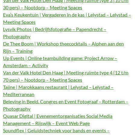
Van der Valk Hotel Den Haag | Meeting ruimte type 3 (10 t/m
30 pers) – Nootdorp – Meeting Spaces
Eva’s Keukentuin | Vergaderen in de kas | Lelystad – Lelystad –
Meeting Spaces
Lysvik Photos | Bedrijfsfotografie – Papendrecht –
Photography
De Thee Boom | Workshop theecocktails – Alphen aan den
Rijn – Training
Up Events | Online teambuilding game: Project Arrow –
Amsterdam – Activity
Van der Valk Hotel Den Haag | Meeting ruimte type 4 (12 t/m
70 pers) – Nootdorp – Meeting Spaces
Tajine | Marokkaans restaurant | Lelystad – Lelystad –
Mediterranean
Beleving in Beeld. Congres en Event Fotograaf – Rotterdam –
Photography
Quasar Digital | Evenementorganisaties Social Media
Management – Rijswijk – Event Web Page
Soundflex | Geluidstechniek voor bands en events –