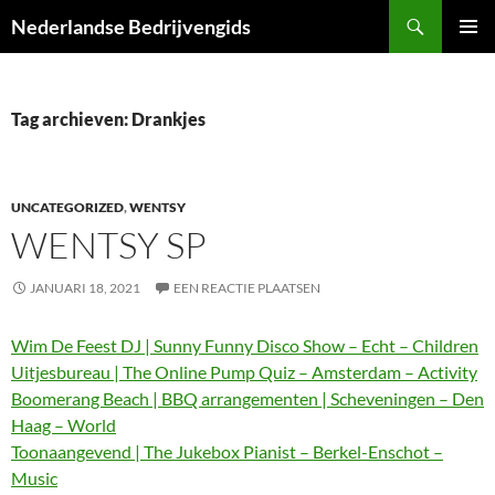
Ga
Zoeken
Nederlandse Bedrijvengids
naar
PRIMAI
de
MENU
inhoud
Tag archieven: Drankjes
UNCATEGORIZED
,
WENTSY
WENTSY SP
JANUARI 18, 2021
EEN REACTIE PLAATSEN
Wim De Feest DJ | Sunny Funny Disco Show – Echt – Children
Uitjesbureau | The Online Pump Quiz – Amsterdam – Activity
Boomerang Beach | BBQ arrangementen | Scheveningen – Den
Haag – World
Toonaangevend | The Jukebox Pianist – Berkel-Enschot –
Music