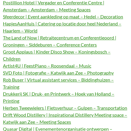
Postillion Hotel | Vergader en Conferentie Centre |
Amsterdam – Amsterdam – Meeting Spaces
Sfeerdecor | Event aankleding op maat – Hedel – Decoration
HapjesAanHuis | Catering op locatie door heel Nederland –
Haarlem – World
The Land of Now | Retraitecentrum en Conferentieoord |
Groningen – Siddeburen – Conference Centers
Groot Applaus | Kinder Disco Show – Koningsbosch –
Children
Artist4U | FeestPiano – Roosendaal – Music
SVD Foto | Fotografie – Katwijk aan Zee – Photography
Rob Buser | Virtual assistant services – Biddinghuizen –
Training
Drukkerij SK | Druk- en Printwerk – Hoek van Holland –
Printing
Herben Tweewielers | Fietsverhuur – Gulpen – Transportation
Drift Wood Distillery | Inspirational Distillery Meeting space –
Katwijk aan Zee – Meeting Spaces
Quasar Digital | Evenementenorganisatie ontwerpen –