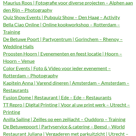
Maurius Roos | Fotografie voor diverse projecten – Alphen aan
den Rijn – Photography
Quiz Show Events | Pubquiz Show – Den Haag – Activity
Bella Ciao Online | Online kookworkshop – Rotterdam –
Training
De Betuwe Poort | Partycentrum | Gorinchem – Rhenoy –
Wedding Halls
Proosten Hoorn | Evenementen en feest locatie | Hoorn –
Hoorn – Venue
Color Events | Foto & Video voor ieder evenement –
Rotterdam – Photography
Kapitein Anna | Varend dineren | Amsterdam – Amsterdam –
Restaurants
Fusion Dome | Restaurant | Ede – Ede – Restaurants
TT Repro | Digital Printing | Voor al uw print werk – Utrecht –
Printing
Anilla Sailing | Zeilles op een zeiljacht – Ouddorp – Training
De Betuwepoort | Partyservice & catering – Beesd – World
Restaurant Juliana | Vergaderen met parkuitzicht | Utrecht –