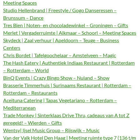
Meeting Spaces
Studio Hellenbrand | Freestyle / Gogo Danseressen –
Brunssum – Dance
Tres Bien | Noten- en chocoladewinkel – Groningen – Gifts
Merlet | Vergaderruimte | Alkmaar – Schoorl – Meeting Spaces
Skydeck | Zaal verhuur | Apeldoorn – Teuge – Business
Centers
Chris Bordet | Tafelgoochelaar – Amstelveen – Magic
The Hash Eatery | Authentiek Indiaas Restaurant | Rotterdam
– Rotterdam – World
BinQ Events | Crazy Bingo Show – Nuland – Show
Brasserie Timmerhuis | Surinaams Restaurant | Rotterdam –
Rotterdam – Restaurants
Aceituna Catering | Tapas Vegetariano – Rotterdam –
Mediterranean
Trade Monkey | Sinterklaas Drive Thru, cadeaus van A tot Z
geregeld! – Wierden – Gifts
Wentsy| Ijsel Music Group – Rijswijk – Music
Van der Valk Hotel Den Haag | Meeting ruimte type 7 (136 t/m