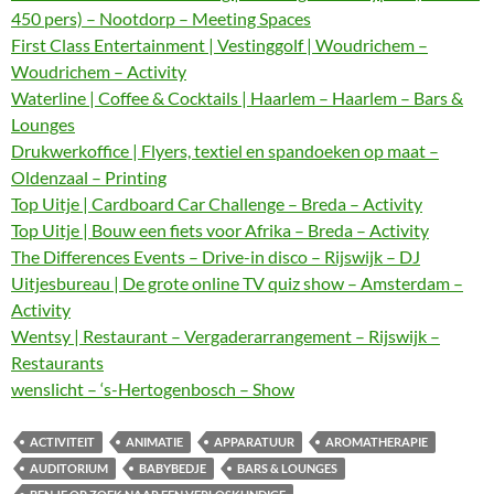
450 pers) – Nootdorp – Meeting Spaces
First Class Entertainment | Vestinggolf | Woudrichem –
Woudrichem – Activity
Waterline | Coffee & Cocktails | Haarlem – Haarlem – Bars &
Lounges
Drukwerkoffice | Flyers, textiel en spandoeken op maat –
Oldenzaal – Printing
Top Uitje | Cardboard Car Challenge – Breda – Activity
Top Uitje | Bouw een fiets voor Afrika – Breda – Activity
The Differences Events – Drive-in disco – Rijswijk – DJ
Uitjesbureau | De grote online TV quiz show – Amsterdam –
Activity
Wentsy | Restaurant – Vergaderarrangement – Rijswijk –
Restaurants
wenslicht – ‘s-Hertogenbosch – Show
ACTIVITEIT
ANIMATIE
APPARATUUR
AROMATHERAPIE
AUDITORIUM
BABYBEDJE
BARS & LOUNGES