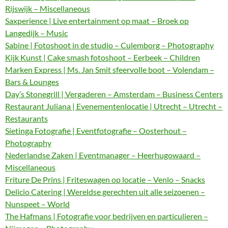
Rijswijk – Miscellaneous
Saxperience | Live entertainment op maat – Broek op
Langedijk – Music
Sabine | Fotoshoot in de studio – Culemborg – Photography
Kijk Kunst | Cake smash fotoshoot – Eerbeek – Children
Marken Express | Ms. Jan Smit sfeervolle boot – Volendam –
Bars & Lounges
Day’s Stonegrill | Vergaderen – Amsterdam – Business Centers
Restaurant Juliana | Evenementenlocatie | Utrecht – Utrecht –
Restaurants
Sietinga Fotografie | Eventfotografie – Oosterhout –
Photography
Nederlandse Zaken | Eventmanager – Heerhugowaard –
Miscellaneous
Friture De Prins | Friteswagen op locatie – Venlo – Snacks
Delicio Catering | Wereldse gerechten uit alle seizoenen –
Nunspeet – World
The Hafmans | Fotografie voor bedrijven en particulieren –