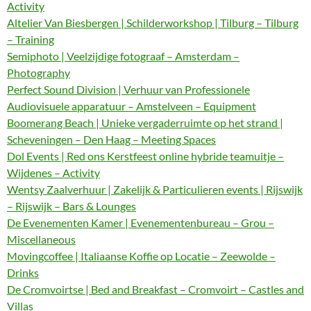
Activity
Altelier Van Biesbergen | Schilderworkshop | Tilburg – Tilburg
– Training
Semiphoto | Veelzijdige fotograaf – Amsterdam –
Photography
Perfect Sound Division | Verhuur van Professionele
Audiovisuele apparatuur – Amstelveen – Equipment
Boomerang Beach | Unieke vergaderruimte op het strand |
Scheveningen – Den Haag – Meeting Spaces
Dol Events | Red ons Kerstfeest online hybride teamuitje –
Wijdenes – Activity
Wentsy Zaalverhuur | Zakelijk & Particulieren events | Rijswijk
– Rijswijk – Bars & Lounges
De Evenementen Kamer | Evenementenbureau – Grou –
Miscellaneous
Movingcoffee | Italiaanse Koffie op Locatie – Zeewolde –
Drinks
De Cromvoirtse | Bed and Breakfast – Cromvoirt – Castles and
Villas