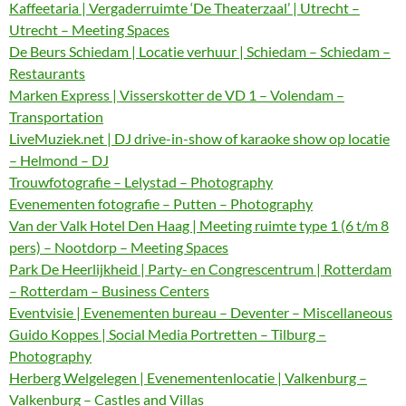
Kaffeetaria | Vergaderruimte ‘De Theaterzaal’ | Utrecht –
Utrecht – Meeting Spaces
De Beurs Schiedam | Locatie verhuur | Schiedam – Schiedam –
Restaurants
Marken Express | Visserskotter de VD 1 – Volendam –
Transportation
LiveMuziek.net | DJ drive-in-show of karaoke show op locatie
– Helmond – DJ
Trouwfotografie – Lelystad – Photography
Evenementen fotografie – Putten – Photography
Van der Valk Hotel Den Haag | Meeting ruimte type 1 (6 t/m 8
pers) – Nootdorp – Meeting Spaces
Park De Heerlijkheid | Party- en Congrescentrum | Rotterdam
– Rotterdam – Business Centers
Eventvisie | Evenementen bureau – Deventer – Miscellaneous
Guido Koppes | Social Media Portretten – Tilburg –
Photography
Herberg Welgelegen | Evenementenlocatie | Valkenburg –
Valkenburg – Castles and Villas