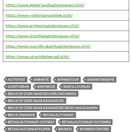
https://www.gelderlandlaatstenieuws.nl/nl/
https://www.rotterdampolitiek.nl/nl/
https://www.arnhemlaatstenieuws.nl/nl/
https://www.drenthelaatstenieuws.nl/nl/
https://www.noordbrabantlaatstenieuws.nl/nl/
https://www.utrechttelegraaf.nl/nl/
ACTIVITEIT
ANIMATIE
APPARATUUR
AROMATHERAPIE
AUDITORIUM
BABYBEDJE
BARS & LOUNGES
BEN JE OP ZOEK NAAR EEN VERLOSKUNDIGE
BEN JE OP ZOEK NAAR KRAAMZORG
BEN JE OP ZOEK NAAR KRAAMZORG REGIO HAAGLANDEN
BEN JE ZWANGER
BETAALAUTOMAAT
BETAALAUTOMAAT-SYSTEEM
BETAALAUTOMAAT-SYSTEMEN
BETAALAUTOMAATKOPEN
BRUNCH
BUSINESS CENTERS