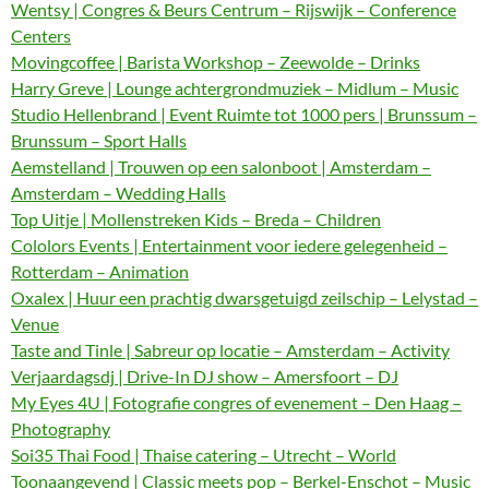
Wentsy | Congres & Beurs Centrum – Rijswijk – Conference
Centers
Movingcoffee | Barista Workshop – Zeewolde – Drinks
Harry Greve | Lounge achtergrondmuziek – Midlum – Music
Studio Hellenbrand | Event Ruimte tot 1000 pers | Brunssum –
Brunssum – Sport Halls
Aemstelland | Trouwen op een salonboot | Amsterdam –
Amsterdam – Wedding Halls
Top Uitje | Mollenstreken Kids – Breda – Children
Cololors Events | Entertainment voor iedere gelegenheid –
Rotterdam – Animation
Oxalex | Huur een prachtig dwarsgetuigd zeilschip – Lelystad –
Venue
Taste and Tinle | Sabreur op locatie – Amsterdam – Activity
Verjaardagsdj | Drive-In DJ show – Amersfoort – DJ
My Eyes 4U | Fotografie congres of evenement – Den Haag –
Photography
Soi35 Thai Food | Thaise catering – Utrecht – World
Toonaangevend | Classic meets pop – Berkel-Enschot – Music