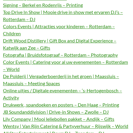
Signing – Berkel en Rodenrijs – Printing
Top Drive In Show | Mooie drive in show met ervaren DJ’s –
Rotterdam – DJ
Colors Events | Attracties voor kinderen – Rotterdam –
Children
Drift Wood Distillery | Gift Box and Digital Experience –
Katwijk aan Zee – Gifts
Fotografia | Bruidsfotograaf – Rotterdam – Photography
Color Events | Catering voor al uw evenementen – Rotterdam
– World
De Polderij | Vergaderboerderij in het groen | Maassluis –
Maassluis – Meeting Spaces
Online uitjes / Digitale evenementen – ‘s-Hertogenbosch –
Activity
Drukwerk , spandoeken en posters – Den Haag – Printing
JB Soundanddivision | Drive-in Shows – Zwolle – DJ
Lily Company | Mooi leliebollen pakket – Andijk – Gifts
Wentsy | Van Rijn Catering & Partyverhuur – Rijswijk – World