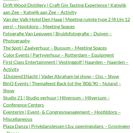
Drift Wood Distillery | Craft Gin Tasting Experience | Katwijk
aan Zee – Katwijk aan Zee – Activity
Van der Valk Hotel Den Haag | Meeting ruimte type 2 (8 t/m 12
pers) – Nootdorp – Meeting Spaces
Fotografie Van Leeuwen | Bruidsfotografie – Duiven –
Photography
The Spot | Zaalverhuur – Bussum – Meeting Spaces
Color Events | Partyverhuur – Rotterdam – Equipment
First Class Entertainment | Vestinggolf | Naarden – Naarden –
Activity
1Duizend1Nacht | Vader Abraham lal show – Oss – Show
BinQ Events | Themafeest Back tot the ’80&’90 – Nuland –
Show
Studio 21 | Studio verhuur | Hilversum – Hilversum –
Conference Centers
Eventerim | Event- & Congresmanagement – Hoofddorp –
Miscellaneous
Plaza Danza | Privédanslessen t.b.v. openingsdans – Groningen