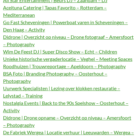
All Star Entertainment | Beurs DJ – Zaandam – DJ
Aceituna Catering | Tapas Favorito – Rotterdam –
Mediterranean
Go Fast Scheveningen | Powerboat varen in Scheveningen –
Den Haag – Activity
Didrone | Overzicht op niveau – Drone fotograaf – Amersfoort
– Photography
Wim De Feest DJ | Super Disco Show – Echt – Children
Unieke historische vergaderlocatie – Veghel – Meeting Spaces
Roodhuizen | Trouwreportage – Apeldoorn – Photography
BSA Foto | Branding Photography – Oosterhout –
Photography
Uurwerk Specialisten | Lezing over klokken restauratie –
Lelystad – Training
Nostalgia Events | Back to the 90s Spelshow – Oosterhout –
Activity
Didrone | Drone opname – Overzicht op niveau – Amersfoort
– Photography
De Fabriek Wergea | Locatie verhuur | Leeuwarden – Wergea –