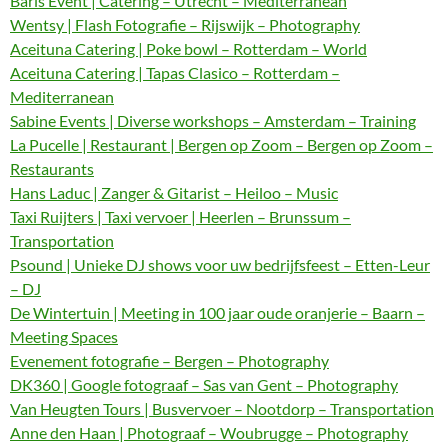
Baris Event | Catering – Utrecht – Mediterranean
Wentsy | Flash Fotografie – Rijswijk – Photography
Aceituna Catering | Poke bowl – Rotterdam – World
Aceituna Catering | Tapas Clasico – Rotterdam –
Mediterranean
Sabine Events | Diverse workshops – Amsterdam – Training
La Pucelle | Restaurant | Bergen op Zoom – Bergen op Zoom –
Restaurants
Hans Laduc | Zanger & Gitarist – Heiloo – Music
Taxi Ruijters | Taxi vervoer | Heerlen – Brunssum –
Transportation
Psound | Unieke DJ shows voor uw bedrijfsfeest – Etten-Leur
– DJ
De Wintertuin | Meeting in 100 jaar oude oranjerie – Baarn –
Meeting Spaces
Evenement fotografie – Bergen – Photography
DK360 | Google fotograaf – Sas van Gent – Photography
Van Heugten Tours | Busvervoer – Nootdorp – Transportation
Anne den Haan | Photograaf – Woubrugge – Photography