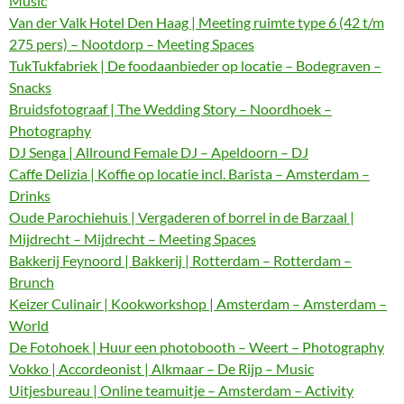
Music
Van der Valk Hotel Den Haag | Meeting ruimte type 6 (42 t/m
275 pers) – Nootdorp – Meeting Spaces
TukTukfabriek | De foodaanbieder op locatie – Bodegraven –
Snacks
Bruidsfotograaf | The Wedding Story – Noordhoek –
Photography
DJ Senga | Allround Female DJ – Apeldoorn – DJ
Caffe Delizia | Koffie op locatie incl. Barista – Amsterdam –
Drinks
Oude Parochiehuis | Vergaderen of borrel in de Barzaal |
Mijdrecht – Mijdrecht – Meeting Spaces
Bakkerij Feynoord | Bakkerij | Rotterdam – Rotterdam –
Brunch
Keizer Culinair | Kookworkshop | Amsterdam – Amsterdam –
World
De Fotohoek | Huur een photobooth – Weert – Photography
Vokko | Accordeonist | Alkmaar – De Rijp – Music
Uitjesbureau | Online teamuitje – Amsterdam – Activity