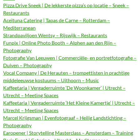
Pizza Drive Sneek | De lekkerste pizza’s op locatie – Sneek –
Restaurants
Aceituna Catering | Tapas de Carne – Rotterdam –
Mediterranean
Strandpaviljoen Wentsy – Rijswijk – Restaurants
Funpix | Online Photo Booth – Alphen aan den Rijn –
Photography
Fotografie Van Leeuwen | Commerciële- en portretfotografie –
Duiven – Photography
Vocal Company | De Herauten – trompettisten in prachtige
middeleeuwse kostuums – Uithoorn – Music
Kaffeetaria | Vergaderruimte ‘De Woonkamer’ | Utrecht –
Utrecht – Meeting Spaces
Kaffeetaria | Vergaderruimte ‘Het Kleine Kamertje’ | Utrecht –
Utrecht – Meeting Spaces
Marcel Krijgsman | Evenfotograaf – Heilig Landstichting –
Photography
Earopener | Storytelling Masterclass – Amsterdam – Training