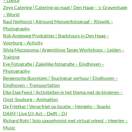
– Dance
Zeyn Catering | Catering op maat | Den Haag – ‘s-Gravenhage
– World
Raul Neijhorst | Allround Mensenfotograaf – Rijswijk –
Photography
Rob Andeweg Produkties | Stadstours in Den Haag –
Voorburg – Activity
Silvia Mezzasoma | Argentijnse Tango Workshops – Leiden –
Training
Eye Fotografie | Zakelijke fotografie – Eindhoven –
Photography
Bergensche Busreizen | Touringcar verhuur | Eindhoven –
Eindhoven – Transportation
Elke Dag Feest | Activiteiten in het thema met de kinderen –
Oost-Souburg – Animation
De Frietkar | Verse friet op locatie – Hengelo – Snacks
DAIM | Live DJ-Act – Delft – DJ
Richard Rohi | Solo saxophonist met virtual orkest – Heerlen –
Music