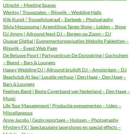
Utrecht – Meeting Spaces
Wentsy | Trouwzalen – Rijswijk – Wedding Halls
Kijk Kunst | Trouwfotograaf – Eerbeek – Photography
Silvia Mezzasoma | Argentijnse Tango Show – Leiden – Show
DJ Jimmy | Allround feest DJ – Bergen op Zoom – DJ
Quasar Digital | Evenementorganisaties Website Pakketten –
Rijswijk – Event Web Page
De Betuwe Poort | Partycentrum De Dorpskring | Gorinchem
– Beesd – Bars & Lounges
Happy Wedding DJ | Allround bruiloft DJ – Amsterdam – DJ
Beachclub At Sea | Locatie verhuur | Den Haag – Den Haag –
Bars & Lounges
Feelings Band | Beste Coverband van Nederland – Den Haag –
Music
Life Tour Management | Productie evenementen – Uden –
Miscellaneous
Anne Jacobs | Gezin reportage – Huissen – Photography
Mystery FX | Spectaculaire lasershows en special effects –