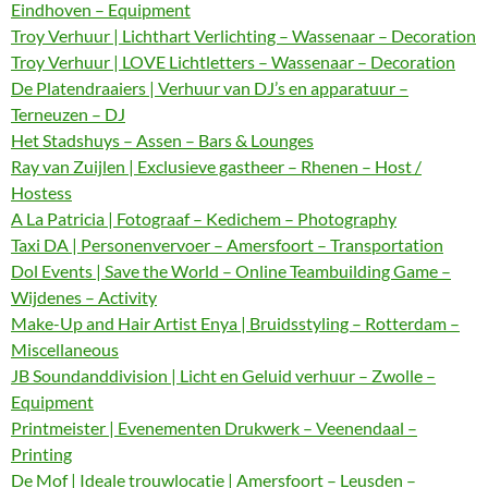
Eindhoven – Equipment
Troy Verhuur | Lichthart Verlichting – Wassenaar – Decoration
Troy Verhuur | LOVE Lichtletters – Wassenaar – Decoration
De Platendraaiers | Verhuur van DJ’s en apparatuur –
Terneuzen – DJ
Het Stadshuys – Assen – Bars & Lounges
Ray van Zuijlen | Exclusieve gastheer – Rhenen – Host /
Hostess
A La Patricia | Fotograaf – Kedichem – Photography
Taxi DA | Personenvervoer – Amersfoort – Transportation
Dol Events | Save the World – Online Teambuilding Game –
Wijdenes – Activity
Make-Up and Hair Artist Enya | Bruidsstyling – Rotterdam –
Miscellaneous
JB Soundanddivision | Licht en Geluid verhuur – Zwolle –
Equipment
Printmeister | Evenementen Drukwerk – Veenendaal –
Printing
De Mof | Ideale trouwlocatie | Amersfoort – Leusden –