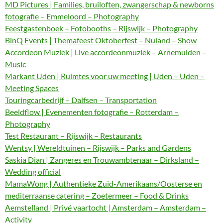
MD Pictures | Families, bruiloften, zwangerschap & newborns
fotografie – Emmeloord – Photography
Feestgastenboek – Fotobooths – Rijswijk – Photography
BinQ Events | Themafeest Oktoberfest – Nuland – Show
Accordeon Muziek | Live accordeonmuziek – Arnemuiden –
Music
Markant Uden | Ruimtes voor uw meeting | Uden – Uden –
Meeting Spaces
Touringcarbedrijf – Dalfsen – Transportation
Beeldflow | Evenementen fotografie – Rotterdam –
Photography
Test Restaurant – Rijswijk – Restaurants
Wentsy | Wereldtuinen – Rijswijk – Parks and Gardens
Saskia Dian | Zangeres en Trouwambtenaar – Dirksland –
Wedding official
MamaWong | Authentieke Zuid-Amerikaans/Oosterse en
mediterraanse catering – Zoetermeer – Food & Drinks
Aemstelland | Privé vaartocht | Amsterdam – Amsterdam –
Activity