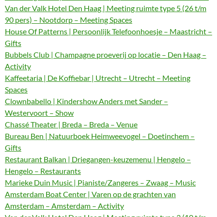
Van der Valk Hotel Den Haag | Meeting ruimte type 5 (26 t/m
90 pers) – Nootdorp – Meeting Spaces
House Of Patterns | Persoonlijk Telefoonhoesje – Maastricht –
Gifts
Bubbels Club | Champagne proeverij op locatie – Den Haag –
Activity
Kaffeetaria | De Koffiebar | Utrecht – Utrecht – Meeting
Spaces
Clownbabello | Kindershow Anders met Sander –
Westervoort – Show
Chassé Theater | Breda – Breda – Venue
Bureau Ben | Natuurboek Heimweevogel – Doetinchem –
Gifts
Restaurant Balkan | Driegangen-keuzemenu | Hengelo –
Hengelo – Restaurants
Marieke Duin Music | Pianiste/Zangeres – Zwaag – Music
Amsterdam Boat Center | Varen op de grachten van
Amsterdam – Amsterdam – Activity