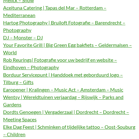
Melick – Show
Aceituna Catering | Tapas del Mar – Rotterdam –
Mediterranean
Hartog Photography | Bruiloft Fotografie – Barendrecht –
Photography
DJ – Monster – DJ
Your Favorite Grill | Big Green Egg bakfiets – Geldermalsen –
World
Rob Reurings| Fotografie voor uw bedrijf en website –
Eindhoven – Photography
Borduur Servicepunt | Handdoek met geborduurd logo –
Tilburg – Gifts
Earopener | Kralingen – Music Act – Amsterdam – Music
Wentsy | Wereldtuinen verjaardag – Rijswijk – Parks and
Gardens
Dordts Genoegen | Vergaderzaal | Dordrecht – Dordrecht –
Meeting Spaces
Elke Dag Feest | Schminken of tijdelijke tattoo – Oost-Souburg
– Children