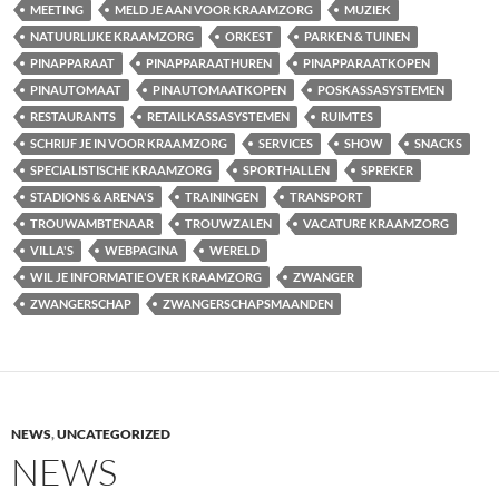
MEETING
MELD JE AAN VOOR KRAAMZORG
MUZIEK
NATUURLIJKE KRAAMZORG
ORKEST
PARKEN & TUINEN
PINAPPARAAT
PINAPPARAATHUREN
PINAPPARAATKOPEN
PINAUTOMAAT
PINAUTOMAATKOPEN
POSKASSASYSTEMEN
RESTAURANTS
RETAILKASSASYSTEMEN
RUIMTES
SCHRIJF JE IN VOOR KRAAMZORG
SERVICES
SHOW
SNACKS
SPECIALISTISCHE KRAAMZORG
SPORTHALLEN
SPREKER
STADIONS & ARENA'S
TRAININGEN
TRANSPORT
TROUWAMBTENAAR
TROUWZALEN
VACATURE KRAAMZORG
VILLA'S
WEBPAGINA
WERELD
WIL JE INFORMATIE OVER KRAAMZORG
ZWANGER
ZWANGERSCHAP
ZWANGERSCHAPSMAANDEN
NEWS
,
UNCATEGORIZED
NEWS