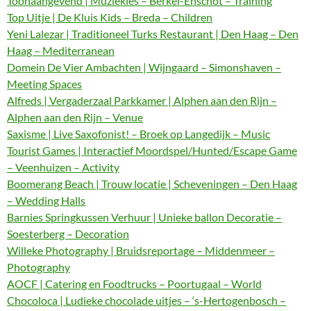
Toonaangevend | Muziekles – Berkel-Enschot – Training
Top Uitje | De Kluis Kids – Breda – Children
Yeni Lalezar | Traditioneel Turks Restaurant | Den Haag – Den
Haag – Mediterranean
Domein De Vier Ambachten | Wijngaard – Simonshaven –
Meeting Spaces
Alfreds | Vergaderzaal Parkkamer | Alphen aan den Rijn –
Alphen aan den Rijn – Venue
Saxisme | Live Saxofonist! – Broek op Langedijk – Music
Tourist Games | Interactief Moordspel/Hunted/Escape Game
– Veenhuizen – Activity
Boomerang Beach | Trouw locatie | Scheveningen – Den Haag
– Wedding Halls
Barnies Springkussen Verhuur | Unieke ballon Decoratie –
Soesterberg – Decoration
Willeke Photography | Bruidsreportage – Middenmeer –
Photography
AOCF | Catering en Foodtrucks – Poortugaal – World
Chocoloca | Ludieke chocolade uitjes – ‘s-Hertogenbosch –