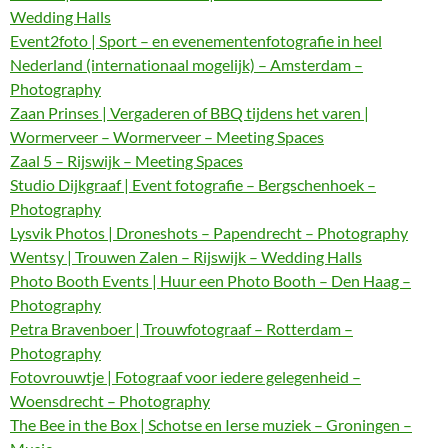
Wedding Halls
Event2foto | Sport – en evenementenfotografie in heel
Nederland (internationaal mogelijk) – Amsterdam –
Photography
Zaan Prinses | Vergaderen of BBQ tijdens het varen |
Wormerveer – Wormerveer – Meeting Spaces
Zaal 5 – Rijswijk – Meeting Spaces
Studio Dijkgraaf | Event fotografie – Bergschenhoek –
Photography
Lysvik Photos | Droneshots – Papendrecht – Photography
Wentsy | Trouwen Zalen – Rijswijk – Wedding Halls
Photo Booth Events | Huur een Photo Booth – Den Haag –
Photography
Petra Bravenboer | Trouwfotograaf – Rotterdam –
Photography
Fotovrouwtje | Fotograaf voor iedere gelegenheid –
Woensdrecht – Photography
The Bee in the Box | Schotse en Ierse muziek – Groningen –