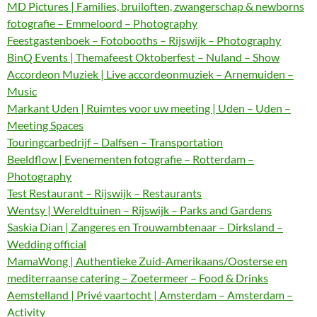
MD Pictures | Families, bruiloften, zwangerschap & newborns
fotografie – Emmeloord – Photography
Feestgastenboek – Fotobooths – Rijswijk – Photography
BinQ Events | Themafeest Oktoberfest – Nuland – Show
Accordeon Muziek | Live accordeonmuziek – Arnemuiden –
Music
Markant Uden | Ruimtes voor uw meeting | Uden – Uden –
Meeting Spaces
Touringcarbedrijf – Dalfsen – Transportation
Beeldflow | Evenementen fotografie – Rotterdam –
Photography
Test Restaurant – Rijswijk – Restaurants
Wentsy | Wereldtuinen – Rijswijk – Parks and Gardens
Saskia Dian | Zangeres en Trouwambtenaar – Dirksland –
Wedding official
MamaWong | Authentieke Zuid-Amerikaans/Oosterse en
mediterraanse catering – Zoetermeer – Food & Drinks
Aemstelland | Privé vaartocht | Amsterdam – Amsterdam –
Activity