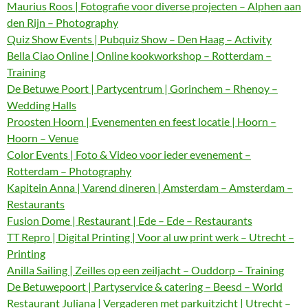
Maurius Roos | Fotografie voor diverse projecten – Alphen aan
den Rijn – Photography
Quiz Show Events | Pubquiz Show – Den Haag – Activity
Bella Ciao Online | Online kookworkshop – Rotterdam –
Training
De Betuwe Poort | Partycentrum | Gorinchem – Rhenoy –
Wedding Halls
Proosten Hoorn | Evenementen en feest locatie | Hoorn –
Hoorn – Venue
Color Events | Foto & Video voor ieder evenement –
Rotterdam – Photography
Kapitein Anna | Varend dineren | Amsterdam – Amsterdam –
Restaurants
Fusion Dome | Restaurant | Ede – Ede – Restaurants
TT Repro | Digital Printing | Voor al uw print werk – Utrecht –
Printing
Anilla Sailing | Zeilles op een zeiljacht – Ouddorp – Training
De Betuwepoort | Partyservice & catering – Beesd – World
Restaurant Juliana | Vergaderen met parkuitzicht | Utrecht –