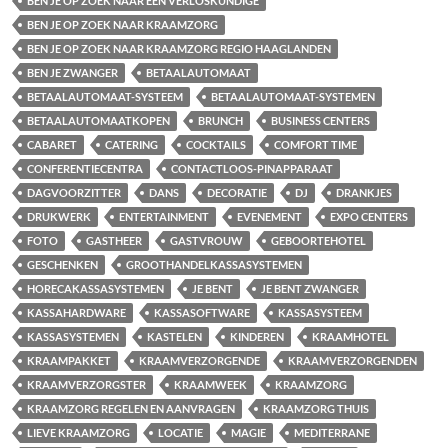
BEN JE OP ZOEK NAAR EEN VERLOSKUNDIGE
BEN JE OP ZOEK NAAR KRAAMZORG
BEN JE OP ZOEK NAAR KRAAMZORG REGIO HAAGLANDEN
BEN JE ZWANGER
BETAALAUTOMAAT
BETAALAUTOMAAT-SYSTEEM
BETAALAUTOMAAT-SYSTEMEN
BETAALAUTOMAATKOPEN
BRUNCH
BUSINESS CENTERS
CABARET
CATERING
COCKTAILS
COMFORT TIME
CONFERENTIECENTRA
CONTACTLOOS-PINAPPARAAT
DAGVOORZITTER
DANS
DECORATIE
DJ
DRANKJES
DRUKWERK
ENTERTAINMENT
EVENEMENT
EXPO CENTERS
FOTO
GASTHEER
GASTVROUW
GEBOORTEHOTEL
GESCHENKEN
GROOTHANDELKASSASYSTEMEN
HORECAKASSASYSTEMEN
JE BENT
JE BENT ZWANGER
KASSAHARDWARE
KASSASOFTWARE
KASSASYSTEEM
KASSASYSTEMEN
KASTELEN
KINDEREN
KRAAMHOTEL
KRAAMPAKKET
KRAAMVERZORGENDE
KRAAMVERZORGENDEN
KRAAMVERZORGSTER
KRAAMWEEK
KRAAMZORG
KRAAMZORG REGELEN EN AANVRAGEN
KRAAMZORG THUIS
LIEVE KRAAMZORG
LOCATIE
MAGIE
MEDITERRANE