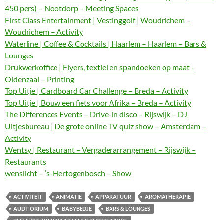
450 pers) – Nootdorp – Meeting Spaces
First Class Entertainment | Vestinggolf | Woudrichem –
Woudrichem – Activity
Waterline | Coffee & Cocktails | Haarlem – Haarlem – Bars &
Lounges
Drukwerkoffice | Flyers, textiel en spandoeken op maat –
Oldenzaal – Printing
Top Uitje | Cardboard Car Challenge – Breda – Activity
Top Uitje | Bouw een fiets voor Afrika – Breda – Activity
The Differences Events – Drive-in disco – Rijswijk – DJ
Uitjesbureau | De grote online TV quiz show – Amsterdam –
Activity
Wentsy | Restaurant – Vergaderarrangement – Rijswijk –
Restaurants
wenslicht – ‘s-Hertogenbosch – Show
ACTIVITEIT
ANIMATIE
APPARATUUR
AROMATHERAPIE
AUDITORIUM
BABYBEDJE
BARS & LOUNGES