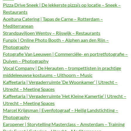
Pizza Drive Sneek | De lekkerste pizza’s op locatie – Sneek –
Restaurants
Aceituna Catering | Tapas de Carne – Rotterdam –
Mediterranean
Strandpaviljoen Wentsy – Rijswijk – Restaurants
Funpix | Online Photo Booth – Alphen aan den Rijn –
Photography
Fotografie Van Leeuwen | Commerciële- en portretfotografie –
Duiven – Photography
Vocal Company | De Herauten – trompettisten in prachtige
middeleeuwse kostuums – Uithoorn – Music
Kaffeetaria | Vergaderruimte ‘De Woonkamer’ | Utrecht –
Utrecht – Meeting Spaces
Kaffeetaria | Vergaderruimte ‘Het Kleine Kamertje’ | Utrecht –
Utrecht – Meeting Spaces
Marcel Krijgsman | Evenfotograaf – Heilig Landstichting –
Photography
Earopener | Storytelling Masterclass – Amsterdam – Training