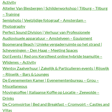
Activity
Altelier Van Biesbergen | Schilderworkshop | Tilburg – Tilburg
– Training
Semiphoto | Veelzijdige fotograaf – Amsterdam –
Photography
Perfect Sound Division | Verhuur van Professionele
Audiovisuele apparatuur – Amstelveen – Equipment
Boomerang Beach | Unieke vergaderruimte op het strand |
Scheveningen – Den Haag – Meeting Spaces
Dol Events | Red ons Kerstfeest online hybride teamuitje –
Wijdenes – Activity
Wentsy Zaalverhuur | Zakelijk & Particulieren events | Rijswijk
– Rijswijk – Bars & Lounges
De Evenementen Kamer | Evenementenbureau – Grou –
Miscellaneous
Movingcoffee | Italiaanse Koffie op Locatie – Zeewolde –
Drinks
De Cromvoirtse | Bed and Breakfast – Cromvoirt – Castles and
Villas