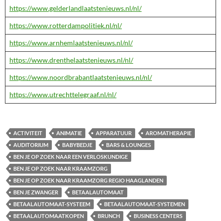
https://www.gelderlandlaatstenieuws.nl/nl/
https://www.rotterdampolitiek.nl/nl/
https://www.arnhemlaatstenieuws.nl/nl/
https://www.drenthelaatstenieuws.nl/nl/
https://www.noordbrabantlaatstenieuws.nl/nl/
https://www.utrechttelegraaf.nl/nl/
ACTIVITEIT
ANIMATIE
APPARATUUR
AROMATHERAPIE
AUDITORIUM
BABYBEDJE
BARS & LOUNGES
BEN JE OP ZOEK NAAR EEN VERLOSKUNDIGE
BEN JE OP ZOEK NAAR KRAAMZORG
BEN JE OP ZOEK NAAR KRAAMZORG REGIO HAAGLANDEN
BEN JE ZWANGER
BETAALAUTOMAAT
BETAALAUTOMAAT-SYSTEEM
BETAALAUTOMAAT-SYSTEMEN
BETAALAUTOMAATKOPEN
BRUNCH
BUSINESS CENTERS