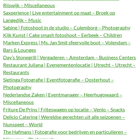
Rijswijk – Miscellaneous
Saxperience | Live entertainment op maat – Broek op
Langedijk – Music
Sabine | Fotoshoot in de studio – Culemborg – Photography
Kijk Kunst | Cake smash fotoshoot – Eerbeek – Children
Marken Express | Ms. Jan Smit sfeervolle boot – Volendam –
Bars & Lounges
Day’s Stonegrill | Vergaderen – Amsterdam – Business Centers
Restaurant Juliana | Evenementenlocatie | Utrecht – Utrecht –
Restaurants
Sietinga Fotografie | Eventfotografie – Oosterhout –
Photography
Nederlandse Zaken | Eventmanager – Heerhugowaard –
Miscellaneous
Friture De Prins | Friteswagen op locatie – Venlo – Snacks
Delicio Catering | Wereldse gerechten uit alle seizoenen –
Nunspeet – World
The Hafmans | Fotografie voor bedrijven en particulieren –