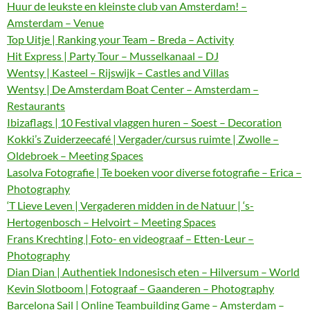
Huur de leukste en kleinste club van Amsterdam! –
Amsterdam – Venue
Top Uitje | Ranking your Team – Breda – Activity
Hit Express | Party Tour – Musselkanaal – DJ
Wentsy | Kasteel – Rijswijk – Castles and Villas
Wentsy | De Amsterdam Boat Center – Amsterdam –
Restaurants
Ibizaflags | 10 Festival vlaggen huren – Soest – Decoration
Kokki’s Zuiderzeecafé | Vergader/cursus ruimte | Zwolle –
Oldebroek – Meeting Spaces
Lasolva Fotografie | Te boeken voor diverse fotografie – Erica –
Photography
‘T Lieve Leven | Vergaderen midden in de Natuur | ‘s-
Hertogenbosch – Helvoirt – Meeting Spaces
Frans Krechting | Foto- en videograaf – Etten-Leur –
Photography
Dian Dian | Authentiek Indonesisch eten – Hilversum – World
Kevin Slotboom | Fotograaf – Gaanderen – Photography
Barcelona Sail | Online Teambuilding Game – Amsterdam –