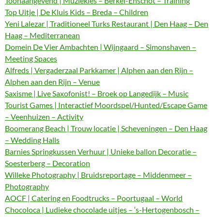
Toonaangevend | Muziekles – Berkel-Enschot – Training
Top Uitje | De Kluis Kids – Breda – Children
Yeni Lalezar | Traditioneel Turks Restaurant | Den Haag – Den
Haag – Mediterranean
Domein De Vier Ambachten | Wijngaard – Simonshaven –
Meeting Spaces
Alfreds | Vergaderzaal Parkkamer | Alphen aan den Rijn –
Alphen aan den Rijn – Venue
Saxisme | Live Saxofonist! – Broek op Langedijk – Music
Tourist Games | Interactief Moordspel/Hunted/Escape Game
– Veenhuizen – Activity
Boomerang Beach | Trouw locatie | Scheveningen – Den Haag
– Wedding Halls
Barnies Springkussen Verhuur | Unieke ballon Decoratie –
Soesterberg – Decoration
Willeke Photography | Bruidsreportage – Middenmeer –
Photography
AOCF | Catering en Foodtrucks – Poortugaal – World
Chocoloca | Ludieke chocolade uitjes – ‘s-Hertogenbosch –