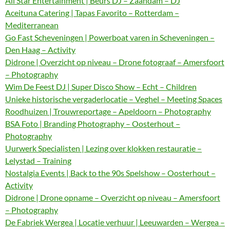
All Star Entertainment | Beurs DJ – Zaandam – DJ
Aceituna Catering | Tapas Favorito – Rotterdam –
Mediterranean
Go Fast Scheveningen | Powerboat varen in Scheveningen –
Den Haag – Activity
Didrone | Overzicht op niveau – Drone fotograaf – Amersfoort
– Photography
Wim De Feest DJ | Super Disco Show – Echt – Children
Unieke historische vergaderlocatie – Veghel – Meeting Spaces
Roodhuizen | Trouwreportage – Apeldoorn – Photography
BSA Foto | Branding Photography – Oosterhout –
Photography
Uurwerk Specialisten | Lezing over klokken restauratie –
Lelystad – Training
Nostalgia Events | Back to the 90s Spelshow – Oosterhout –
Activity
Didrone | Drone opname – Overzicht op niveau – Amersfoort
– Photography
De Fabriek Wergea | Locatie verhuur | Leeuwarden – Wergea –