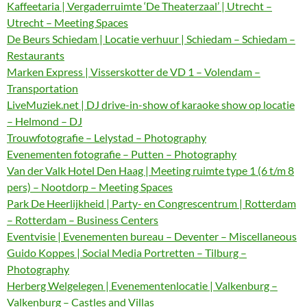
Kaffeetaria | Vergaderruimte ‘De Theaterzaal’ | Utrecht –
Utrecht – Meeting Spaces
De Beurs Schiedam | Locatie verhuur | Schiedam – Schiedam –
Restaurants
Marken Express | Visserskotter de VD 1 – Volendam –
Transportation
LiveMuziek.net | DJ drive-in-show of karaoke show op locatie
– Helmond – DJ
Trouwfotografie – Lelystad – Photography
Evenementen fotografie – Putten – Photography
Van der Valk Hotel Den Haag | Meeting ruimte type 1 (6 t/m 8
pers) – Nootdorp – Meeting Spaces
Park De Heerlijkheid | Party- en Congrescentrum | Rotterdam
– Rotterdam – Business Centers
Eventvisie | Evenementen bureau – Deventer – Miscellaneous
Guido Koppes | Social Media Portretten – Tilburg –
Photography
Herberg Welgelegen | Evenementenlocatie | Valkenburg –
Valkenburg – Castles and Villas