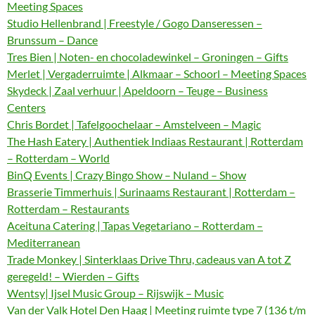
Meeting Spaces
Studio Hellenbrand | Freestyle / Gogo Danseressen –
Brunssum – Dance
Tres Bien | Noten- en chocoladewinkel – Groningen – Gifts
Merlet | Vergaderruimte | Alkmaar – Schoorl – Meeting Spaces
Skydeck | Zaal verhuur | Apeldoorn – Teuge – Business
Centers
Chris Bordet | Tafelgoochelaar – Amstelveen – Magic
The Hash Eatery | Authentiek Indiaas Restaurant | Rotterdam
– Rotterdam – World
BinQ Events | Crazy Bingo Show – Nuland – Show
Brasserie Timmerhuis | Surinaams Restaurant | Rotterdam –
Rotterdam – Restaurants
Aceituna Catering | Tapas Vegetariano – Rotterdam –
Mediterranean
Trade Monkey | Sinterklaas Drive Thru, cadeaus van A tot Z
geregeld! – Wierden – Gifts
Wentsy| Ijsel Music Group – Rijswijk – Music
Van der Valk Hotel Den Haag | Meeting ruimte type 7 (136 t/m