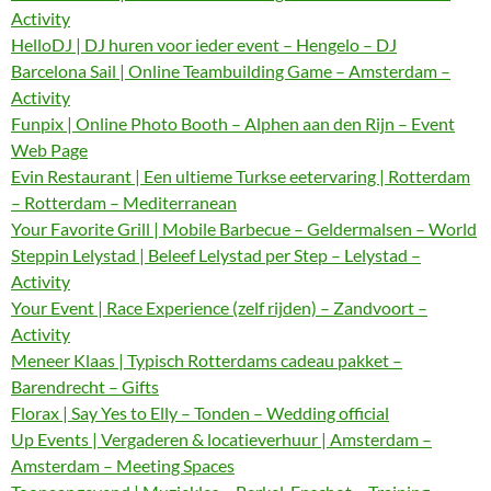
Activity
HelloDJ | DJ huren voor ieder event – Hengelo – DJ
Barcelona Sail | Online Teambuilding Game – Amsterdam –
Activity
Funpix | Online Photo Booth – Alphen aan den Rijn – Event
Web Page
Evin Restaurant | Een ultieme Turkse eetervaring | Rotterdam
– Rotterdam – Mediterranean
Your Favorite Grill | Mobile Barbecue – Geldermalsen – World
Steppin Lelystad | Beleef Lelystad per Step – Lelystad –
Activity
Your Event | Race Experience (zelf rijden) – Zandvoort –
Activity
Meneer Klaas | Typisch Rotterdams cadeau pakket –
Barendrecht – Gifts
Florax | Say Yes to Elly – Tonden – Wedding official
Up Events | Vergaderen & locatieverhuur | Amsterdam –
Amsterdam – Meeting Spaces