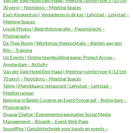
Van der Valk Hotel Den Haag | Meeting ruimte type 3 (10 t/m
30 pers) – Nootdorp – Meeting Spaces
Eva’s Keukentuin | Vergaderen in de kas | Lelystad – Lelystad –
Meeting Spaces
Lysvik Photos | Bedrijfsfotografie – Papendrecht –
Photography
De Thee Boom | Workshop theecocktails – Alphen aan den
Rijn – Training
Up Events | Online teambuilding game: Project Arrow –
Amsterdam – Activity
Van der Valk Hotel Den Haag | Meeting ruimte type 4 (12 t/m
70 pers) – Nootdorp – Meeting Spaces
Tajine | Marokkaans restaurant | Lelystad – Lelystad –
Mediterranean
Beleving in Beeld. Congres en Event Fotograaf – Rotterdam –
Photography
Quasar Digital | Evenementorganisaties Social Media
Management – Rijswijk – Event Web Page
Soundflex | Geluidstechniek voor bands en events –