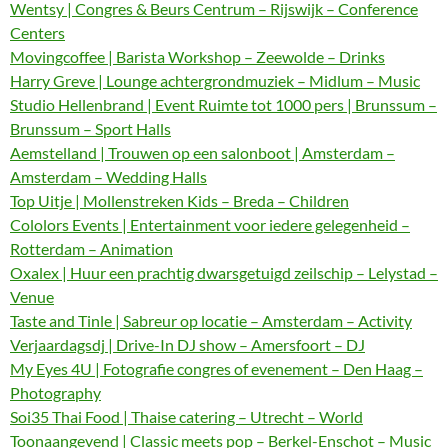
Wentsy | Congres & Beurs Centrum – Rijswijk – Conference
Centers
Movingcoffee | Barista Workshop – Zeewolde – Drinks
Harry Greve | Lounge achtergrondmuziek – Midlum – Music
Studio Hellenbrand | Event Ruimte tot 1000 pers | Brunssum –
Brunssum – Sport Halls
Aemstelland | Trouwen op een salonboot | Amsterdam –
Amsterdam – Wedding Halls
Top Uitje | Mollenstreken Kids – Breda – Children
Cololors Events | Entertainment voor iedere gelegenheid –
Rotterdam – Animation
Oxalex | Huur een prachtig dwarsgetuigd zeilschip – Lelystad –
Venue
Taste and Tinle | Sabreur op locatie – Amsterdam – Activity
Verjaardagsdj | Drive-In DJ show – Amersfoort – DJ
My Eyes 4U | Fotografie congres of evenement – Den Haag –
Photography
Soi35 Thai Food | Thaise catering – Utrecht – World
Toonaangevend | Classic meets pop – Berkel-Enschot – Music