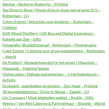
Signing – Berkel en Rodenrijs – Printing
Top Drive In Show | Mooie drive in show met ervaren DJ’s –
Rotterdam – DJ
Colors Events | Attracties voor kinderen – Rotterdam –
Children
Drift Wood Distillery | Gift Box and Digital Experience –
Katwijk aan Zee – Gifts
Fotografia | Bruidsfotograaf – Rotterdam – Photography
Color Events | Catering voor al uw evenementen – Rotterdam
– World
De Polderij | Vergaderboerderij in het groen | Maassluis –
Maassluis – Meeting Spaces
Online uitjes / Digitale evenementen – ‘s-Hertogenbosch –
Activity
Drukwerk , spandoeken en posters – Den Haag – Printing
JB Soundanddivision | Drive-in Shows – Zwolle – DJ
Lily Company | Mooi leliebollen pakket – Andijk – Gifts
Wentsy | Van Rijn Catering & Partyverhuur – Rijswijk – World