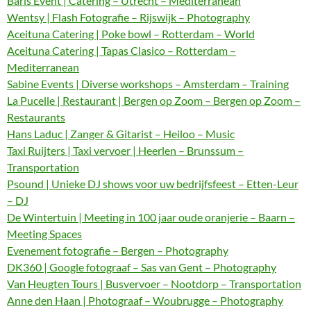
Baris Event | Catering – Utrecht – Mediterranean
Wentsy | Flash Fotografie – Rijswijk – Photography
Aceituna Catering | Poke bowl – Rotterdam – World
Aceituna Catering | Tapas Clasico – Rotterdam –
Mediterranean
Sabine Events | Diverse workshops – Amsterdam – Training
La Pucelle | Restaurant | Bergen op Zoom – Bergen op Zoom –
Restaurants
Hans Laduc | Zanger & Gitarist – Heiloo – Music
Taxi Ruijters | Taxi vervoer | Heerlen – Brunssum –
Transportation
Psound | Unieke DJ shows voor uw bedrijfsfeest – Etten-Leur
– DJ
De Wintertuin | Meeting in 100 jaar oude oranjerie – Baarn –
Meeting Spaces
Evenement fotografie – Bergen – Photography
DK360 | Google fotograaf – Sas van Gent – Photography
Van Heugten Tours | Busvervoer – Nootdorp – Transportation
Anne den Haan | Photograaf – Woubrugge – Photography