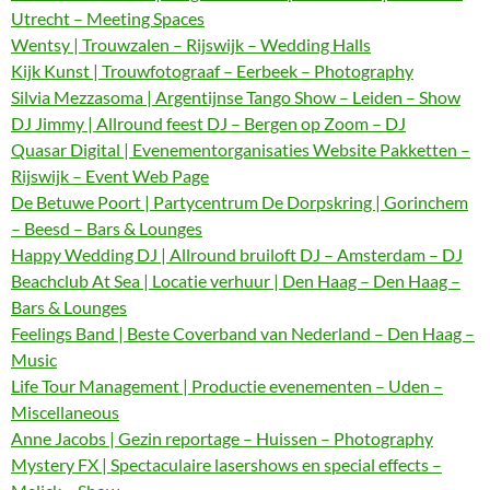
Utrecht – Meeting Spaces
Wentsy | Trouwzalen – Rijswijk – Wedding Halls
Kijk Kunst | Trouwfotograaf – Eerbeek – Photography
Silvia Mezzasoma | Argentijnse Tango Show – Leiden – Show
DJ Jimmy | Allround feest DJ – Bergen op Zoom – DJ
Quasar Digital | Evenementorganisaties Website Pakketten –
Rijswijk – Event Web Page
De Betuwe Poort | Partycentrum De Dorpskring | Gorinchem
– Beesd – Bars & Lounges
Happy Wedding DJ | Allround bruiloft DJ – Amsterdam – DJ
Beachclub At Sea | Locatie verhuur | Den Haag – Den Haag –
Bars & Lounges
Feelings Band | Beste Coverband van Nederland – Den Haag –
Music
Life Tour Management | Productie evenementen – Uden –
Miscellaneous
Anne Jacobs | Gezin reportage – Huissen – Photography
Mystery FX | Spectaculaire lasershows en special effects –