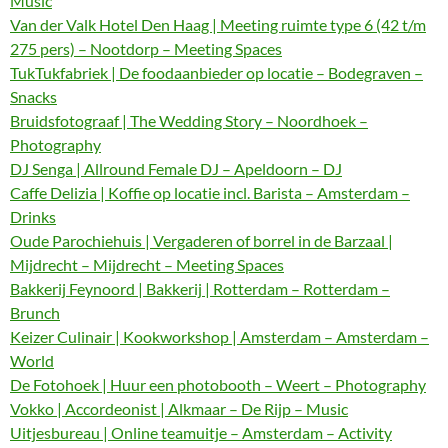
Music
Van der Valk Hotel Den Haag | Meeting ruimte type 6 (42 t/m
275 pers) – Nootdorp – Meeting Spaces
TukTukfabriek | De foodaanbieder op locatie – Bodegraven –
Snacks
Bruidsfotograaf | The Wedding Story – Noordhoek –
Photography
DJ Senga | Allround Female DJ – Apeldoorn – DJ
Caffe Delizia | Koffie op locatie incl. Barista – Amsterdam –
Drinks
Oude Parochiehuis | Vergaderen of borrel in de Barzaal |
Mijdrecht – Mijdrecht – Meeting Spaces
Bakkerij Feynoord | Bakkerij | Rotterdam – Rotterdam –
Brunch
Keizer Culinair | Kookworkshop | Amsterdam – Amsterdam –
World
De Fotohoek | Huur een photobooth – Weert – Photography
Vokko | Accordeonist | Alkmaar – De Rijp – Music
Uitjesbureau | Online teamuitje – Amsterdam – Activity