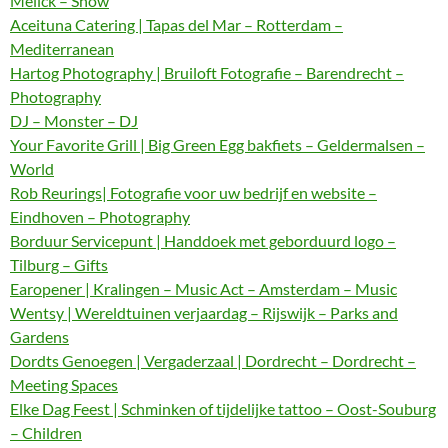
Melick – Show
Aceituna Catering | Tapas del Mar – Rotterdam –
Mediterranean
Hartog Photography | Bruiloft Fotografie – Barendrecht –
Photography
DJ – Monster – DJ
Your Favorite Grill | Big Green Egg bakfiets – Geldermalsen –
World
Rob Reurings| Fotografie voor uw bedrijf en website –
Eindhoven – Photography
Borduur Servicepunt | Handdoek met geborduurd logo –
Tilburg – Gifts
Earopener | Kralingen – Music Act – Amsterdam – Music
Wentsy | Wereldtuinen verjaardag – Rijswijk – Parks and
Gardens
Dordts Genoegen | Vergaderzaal | Dordrecht – Dordrecht –
Meeting Spaces
Elke Dag Feest | Schminken of tijdelijke tattoo – Oost-Souburg
– Children