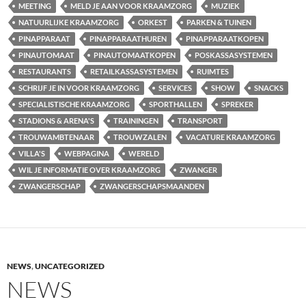
MEETING
MELD JE AAN VOOR KRAAMZORG
MUZIEK
NATUURLIJKE KRAAMZORG
ORKEST
PARKEN & TUINEN
PINAPPARAAT
PINAPPARAATHUREN
PINAPPARAATKOPEN
PINAUTOMAAT
PINAUTOMAATKOPEN
POSKASSASYSTEMEN
RESTAURANTS
RETAILKASSASYSTEMEN
RUIMTES
SCHRIJF JE IN VOOR KRAAMZORG
SERVICES
SHOW
SNACKS
SPECIALISTISCHE KRAAMZORG
SPORTHALLEN
SPREKER
STADIONS & ARENA'S
TRAININGEN
TRANSPORT
TROUWAMBTENAAR
TROUWZALEN
VACATURE KRAAMZORG
VILLA'S
WEBPAGINA
WERELD
WIL JE INFORMATIE OVER KRAAMZORG
ZWANGER
ZWANGERSCHAP
ZWANGERSCHAPSMAANDEN
NEWS
,
UNCATEGORIZED
NEWS