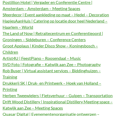
Postillion Hotel | Vergader en Conferentie Centre |
Amsterdam – Amsterdam – Meeting Spaces
Sfeerdecor | Event aankleding op maat – Hedel – Decoration
HapjesAanHuis | Catering op locatie door heel Nederland –
Haarlem – World
The Land of Now | Retraitecentrum en Conferentieoord |
Groningen – Siddeburen – Conference Centers
Groot Applaus | Kinder Disco Show – Koningsbosch –
Children
Artist4U | FeestPiano – Roosendaal – Music
SVD Foto | Fotografie – Katwijk aan Zee – Photography
Rob Buser | Virtual assistant services – Biddinghuizen –
Training
Drukkerij SK | Druk- en Printwerk – Hoek van Holland –
Printing
Herben Tweewielers | Fietsverhuur – Gulpen – Transportation
Drift Wood Distillery | Inspirational Distillery Meeting space –
Katwijk aan Zee – Meeting Spaces
Quasar Digital | Evenementenorganisatie ontwerpen –