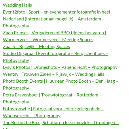
Wedding Halls
Event2foto | Sport – en evenementenfotografie in heel
Nederland (internationaal mogelijk) – Amsterdam –
Photography
Zaan Prinses | Vergaderen of BBQ tijdens het varen |
Wormerveer – Wormerveer – Meeting Spaces
Zaal 5 – Rijswijk – Meeting Spaces
Studio Dijkgraaf | Event fotografie – Bergschenhoek –
Photography
Lysvik Photos | Droneshots – Papendrecht – Photography
Wentsy | Trouwen Zalen – Rijswijk – Wedding Halls
Photo Booth Events | Huur een Photo Booth – Den Haag –
Photography
Petra Bravenboer | Trouwfotograaf – Rotterdam –
Photography
Fotovrouwtje | Fotograaf voor iedere gelegenheid –
Woensdrecht – Photography
The Bee in the Box | Schotse en Ierse muziek – Groningen –