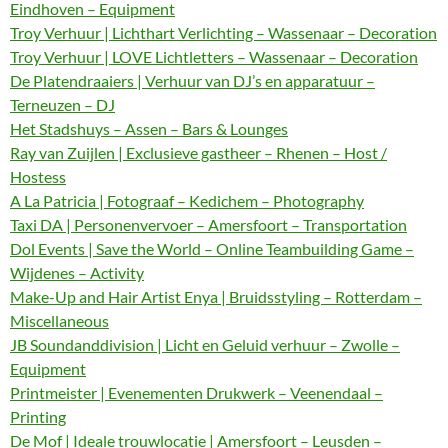
Eindhoven – Equipment
Troy Verhuur | Lichthart Verlichting – Wassenaar – Decoration
Troy Verhuur | LOVE Lichtletters – Wassenaar – Decoration
De Platendraaiers | Verhuur van DJ’s en apparatuur –
Terneuzen – DJ
Het Stadshuys – Assen – Bars & Lounges
Ray van Zuijlen | Exclusieve gastheer – Rhenen – Host /
Hostess
A La Patricia | Fotograaf – Kedichem – Photography
Taxi DA | Personenvervoer – Amersfoort – Transportation
Dol Events | Save the World – Online Teambuilding Game –
Wijdenes – Activity
Make-Up and Hair Artist Enya | Bruidsstyling – Rotterdam –
Miscellaneous
JB Soundanddivision | Licht en Geluid verhuur – Zwolle –
Equipment
Printmeister | Evenementen Drukwerk – Veenendaal –
Printing
De Mof | Ideale trouwlocatie | Amersfoort – Leusden –