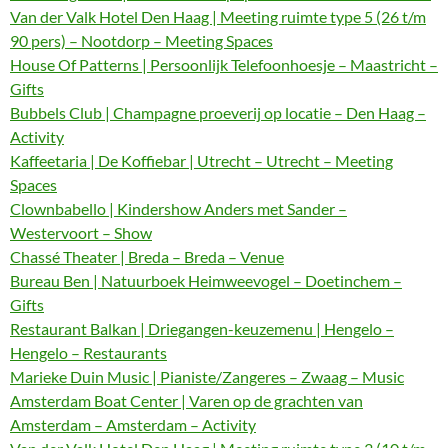
Van der Valk Hotel Den Haag | Meeting ruimte type 5 (26 t/m
90 pers) – Nootdorp – Meeting Spaces
House Of Patterns | Persoonlijk Telefoonhoesje – Maastricht –
Gifts
Bubbels Club | Champagne proeverij op locatie – Den Haag –
Activity
Kaffeetaria | De Koffiebar | Utrecht – Utrecht – Meeting
Spaces
Clownbabello | Kindershow Anders met Sander –
Westervoort – Show
Chassé Theater | Breda – Breda – Venue
Bureau Ben | Natuurboek Heimweevogel – Doetinchem –
Gifts
Restaurant Balkan | Driegangen-keuzemenu | Hengelo –
Hengelo – Restaurants
Marieke Duin Music | Pianiste/Zangeres – Zwaag – Music
Amsterdam Boat Center | Varen op de grachten van
Amsterdam – Amsterdam – Activity