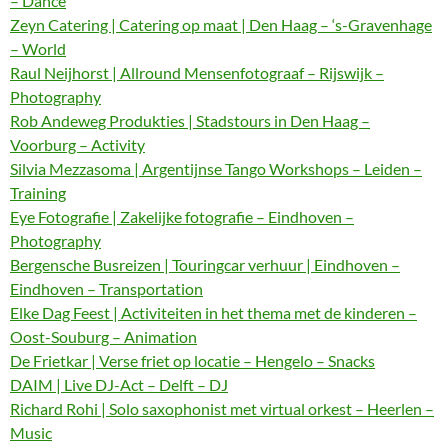
– Dance
Zeyn Catering | Catering op maat | Den Haag – ‘s-Gravenhage
– World
Raul Neijhorst | Allround Mensenfotograaf – Rijswijk –
Photography
Rob Andeweg Produkties | Stadstours in Den Haag –
Voorburg – Activity
Silvia Mezzasoma | Argentijnse Tango Workshops – Leiden –
Training
Eye Fotografie | Zakelijke fotografie – Eindhoven –
Photography
Bergensche Busreizen | Touringcar verhuur | Eindhoven –
Eindhoven – Transportation
Elke Dag Feest | Activiteiten in het thema met de kinderen –
Oost-Souburg – Animation
De Frietkar | Verse friet op locatie – Hengelo – Snacks
DAIM | Live DJ-Act – Delft – DJ
Richard Rohi | Solo saxophonist met virtual orkest – Heerlen –
Music