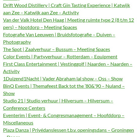
Drift Wood Distillery | Craft Gin Tasting Experience | Katwijk
aan Zee – Katwijk aan Zee – Activity
Van der Valk Hotel Den Haag | Meeting ruimte type 2 (8 t/m 12
pers) – Nootdorp – Meeting Spaces
Fotografie Van Leeuwen | Bruidsfotografie – Duiven –
Photography
The Spot | Zaalverhuur – Bussum – Meeting Spaces
Color Events | Partyverhuur – Rotterdam – Equipment
First Class Entertainment | Vestinggolf | Naarden – Naarden –
Activity
1Duizend1Nacht | Vader Abraham lal show – Oss – Show
BinQ Events | Themafeest Back tot the ’80&’90 – Nuland –
Show
Studio 21 | Studio verhuur | Hilversum – Hilversum –
Conference Centers
Eventerim | Event- & Congresmanagement – Hoofddorp –
Miscellaneous
Plaza Danza | Privédanslessen t.b.v. openingsdans – Groningen