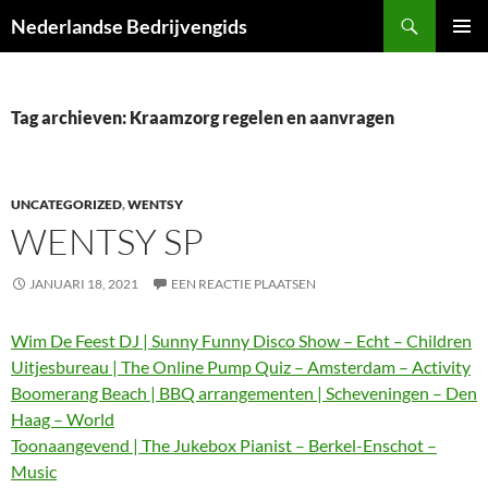
Ga
Zoeken
Nederlandse Bedrijvengids
naar
PRIMAI
de
MENU
inhoud
Tag archieven: Kraamzorg regelen en aanvragen
UNCATEGORIZED
,
WENTSY
WENTSY SP
JANUARI 18, 2021
EEN REACTIE PLAATSEN
Wim De Feest DJ | Sunny Funny Disco Show – Echt – Children
Uitjesbureau | The Online Pump Quiz – Amsterdam – Activity
Boomerang Beach | BBQ arrangementen | Scheveningen – Den
Haag – World
Toonaangevend | The Jukebox Pianist – Berkel-Enschot –
Music