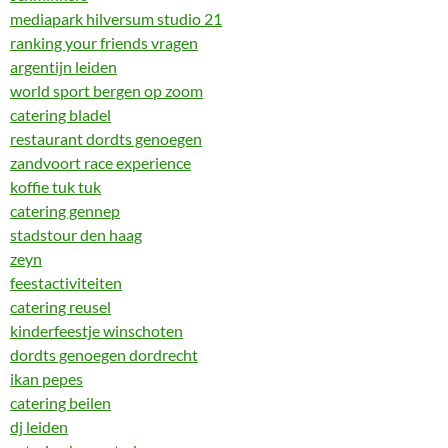
mediapark hilversum studio 21
ranking your friends vragen
argentijn leiden
world sport bergen op zoom
catering bladel
restaurant dordts genoegen
zandvoort race experience
koffie tuk tuk
catering gennep
stadstour den haag
zeyn
feestactiviteiten
catering reusel
kinderfeestje winschoten
dordts genoegen dordrecht
ikan pepes
catering beilen
dj leiden