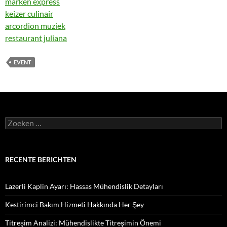
marken express
keizer culinair
arcordion muziek
restaurant juliana
EVENT
Zoeken
naar:
RECENTE BERICHTEN
Lazerli Kaplin Ayarı: Hassas Mühendislik Detayları
Kestirimci Bakım Hizmeti Hakkında Her Şey
Titreşim Analizi: Mühendislikte Titreşimin Önemi