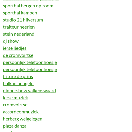
sporthal bergen op zoom
sporthal kampen
studio 21 hilversum
traiteur heerlen
stein nederland
dj show
ierse liedjes
de cromvoirtse
persoonlijk telefoonhoesje
persoonlijk telefoonhoesje
friture de prins
balkan hengelo
dinnershow valkenswaard
ierse muziek
cromvoirtse
accordeonmuziek
herberg welgelegen
plaza danza