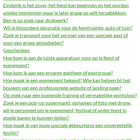
Eindelijk is het zover, het feest kan beginnen en het worden
unieke momenten waar je later graag op wilt terugblikken.
Ben je op zoek naar drukwerk?
Wil je bijzondere decoratie voor de feestruimte, auto of tuin?
Zoek je transport voor het vervoer van een speciale gast of
voor een groep genodigden?
Geschenken
Hoe kom je aan de juiste apparatuur voor op je feest of
evenement?
Hoe kom ik aan een ervaren gastheer of gastvrouw?
Hoe maak je een evenement bekend? Wie kan helpen bij het
bouwen van een professionele website of landing page?
Op zoek naar een boeiende training of vermakelijke workshop?
Zoek je een pop-up supermarkt, opnames of foto met drone,
wil je personeel om je evenement, festival of ander feest in
goede banen te kunnen leiden?
Hoe maak je van jouw speciale gebeurtenis een onvergetelijk
festijn?