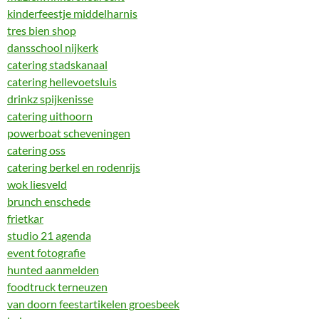
kinderfeestje middelharnis
tres bien shop
dansschool nijkerk
catering stadskanaal
catering hellevoetsluis
drinkz spijkenisse
catering uithoorn
powerboat scheveningen
catering oss
catering berkel en rodenrijs
wok liesveld
brunch enschede
frietkar
studio 21 agenda
event fotografie
hunted aanmelden
foodtruck terneuzen
van doorn feestartikelen groesbeek