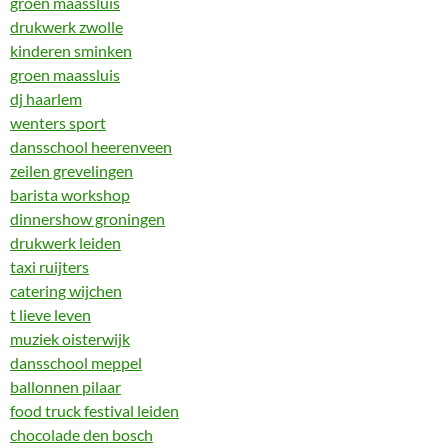
groen maassluis
drukwerk zwolle
kinderen sminken
groen maassluis
dj haarlem
wenters sport
dansschool heerenveen
zeilen grevelingen
barista workshop
dinnershow groningen
drukwerk leiden
taxi ruijters
catering wijchen
t lieve leven
muziek oisterwijk
dansschool meppel
ballonnen pilaar
food truck festival leiden
chocolade den bosch