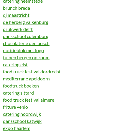
catering heemstede
brunch breda
dj maastricht
de herberg valkenburg
drukwerk delft
dansschool culemborg
chocolaterie den bosch
notitieblok met logo
tuinen bergen op zoom
catering elst
food truck festival dordrecht
mediterrane apeldoorn
foodtruck boeken
catering sittard
food truck festival almere
friture venlo
catering noordwijk
dansschool katwijk
expo haarlem