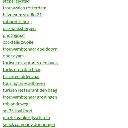
steps lelystad
trouwzalen rotterdam
hilversum studio 21
cabaret tilburg
use haaksbergen
photograaf
cocktails zwolle
trouwambtenaar apeldoorn
opor ayam
turkse restaurants den haag
turks eten den haag
trachten oldenzaal
touringcar eindhoven
turkish restaurant den haag
trouwambtenaar groningen
rob andeweg
soi35 thai food
muziekwinkel ijsselstein
snack company driebergen