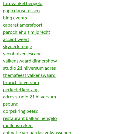
fotowinkel hengelo
gogo danseressen
binq events
cabaret amersfoort
parochiehuis mijdrecht
accept weert
skydeck teuge
veenhuizen escape
valkenswaard dinnershow
studio 21 hilversum adres
themafeest valkenswaard
brunch hilversum
perkedel kentang
adres studio 21 hilversum
psound
dorpskring beesd
restaurant balkan hengelo
mollenstreken
animatie verjaardag volwassenen