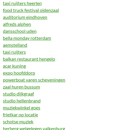
taxi ruijters heerlen
food truck festival oldenzaal
auditorium eindhoven
alfreds alphen
dansschool uden
bella monday rotterdam
aemstelland
taxi ruijters
balkan restaurant hengelo
acar kuning
expo hoofddorp
powerboat varen scheveningen
zaal huren bussum
studio dijkgraaf
studio hellenbrand
muziekwinkel goes
frietkar op locatie
schotse muziek
herberg welgelegen valkenburg