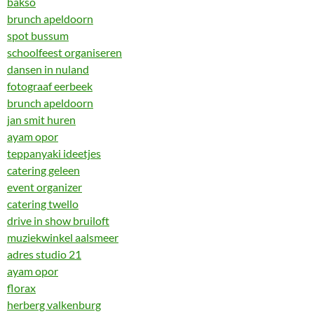
bakso
brunch apeldoorn
spot bussum
schoolfeest organiseren
dansen in nuland
fotograaf eerbeek
brunch apeldoorn
jan smit huren
ayam opor
teppanyaki ideetjes
catering geleen
event organizer
catering twello
drive in show bruiloft
muziekwinkel aalsmeer
adres studio 21
ayam opor
florax
herberg valkenburg