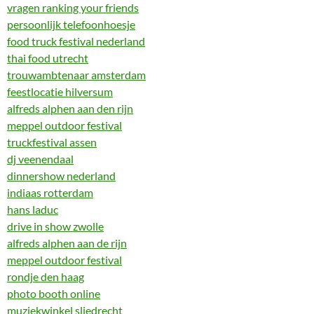
vragen ranking your friends
persoonlijk telefoonhoesje
food truck festival nederland
thai food utrecht
trouwambtenaar amsterdam
feestlocatie hilversum
alfreds alphen aan den rijn
meppel outdoor festival
truckfestival assen
dj veenendaal
dinnershow nederland
indiaas rotterdam
hans laduc
drive in show zwolle
alfreds alphen aan de rijn
meppel outdoor festival
rondje den haag
photo booth online
muziekwinkel sliedrecht