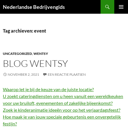
Ga
Zoeken
Nederlandse Bedrijvengids
naar
PRIMAI
de
MENU
inhoud
Tag archieven: event
UNCATEGORIZED
,
WENTSY
BLOG WENTSY
NOVEMBER 2, 2021
EEN REACTIE PLAATSEN
Waarop let je bij de keuze van de juiste locatie?
U zoekt cateringdiensten om u heen vanuit een wereldkeuken
voor uw bruiloft, evenementen of zakelijke bijeenkomst?
Zoek je kinderanimatie ideeën voor op het verjaardagsfeest?
Hoe maak je van jouw speciale gebeurtenis een onvergetelijk
festijn?