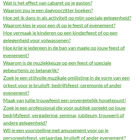
Wat is het effect van cabaret op je gasten?
Waarom zou je een dagvoorzitter boeken?
Hoe zet ik dans in als activiteit op mijn speciale gelegenheid?
Waarom kies je voor een dj op je feest of evenement?
Hoe vermaak je kinderen op een kinderfeest of op een
gelegenheid voor volwassenen?
Hoe krijg je iedereen in de ban van magie op jouw feest of
evenement?
Waarom is de muziekkeuze op een feest of speciale
gebeurtenis zo belangrijk?
Zoek je een stijlvolle muzikale omlijsting in de vorm van een
orkest voor je bruiloft, bedrijfsfeest, ceremonie of ander
evenement?
Maak van jullie trouwfeest een onvergetelijk hoogtepunt!
Zoek je een professional die voor publiek spreekt op jouw
bedrijfsfeest, vergadering, seminar, jubileum, trouwerij of
andere gelegenheid?
Wil je een voorstelling met amusement voor op je
personeelsfeest, verjaardag, bruiloft of ander evenement?