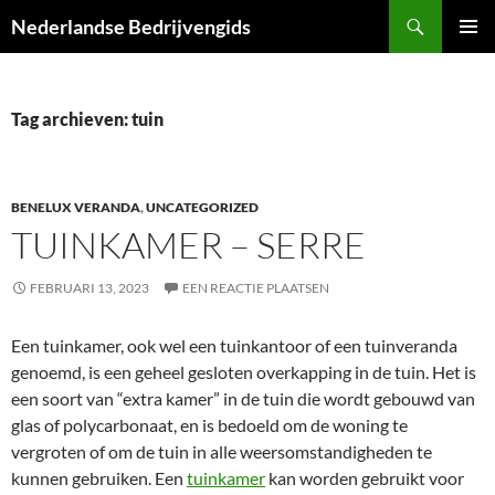
Ga
Zoeken
Nederlandse Bedrijvengids
naar
PRIMAI
de
MENU
inhoud
Tag archieven: tuin
BENELUX VERANDA
,
UNCATEGORIZED
TUINKAMER – SERRE
FEBRUARI 13, 2023
EEN REACTIE PLAATSEN
Een tuinkamer, ook wel een tuinkantoor of een tuinveranda
genoemd, is een geheel gesloten overkapping in de tuin. Het is
een soort van “extra kamer” in de tuin die wordt gebouwd van
glas of polycarbonaat, en is bedoeld om de woning te
vergroten of om de tuin in alle weersomstandigheden te
kunnen gebruiken. Een
tuinkamer
kan worden gebruikt voor