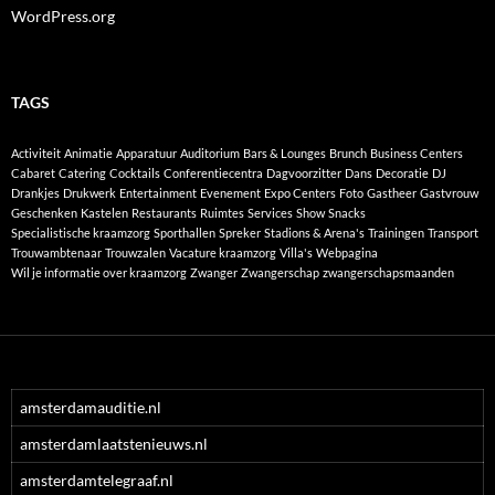
WordPress.org
TAGS
Activiteit
Animatie
Apparatuur
Auditorium
Bars & Lounges
Brunch
Business Centers
Cabaret
Catering
Cocktails
Conferentiecentra
Dagvoorzitter
Dans
Decoratie
DJ
Drankjes
Drukwerk
Entertainment
Evenement
Expo Centers
Foto
Gastheer
Gastvrouw
Geschenken
Kastelen
Restaurants
Ruimtes
Services
Show
Snacks
Specialistische kraamzorg
Sporthallen
Spreker
Stadions & Arena's
Trainingen
Transport
Trouwambtenaar
Trouwzalen
Vacature kraamzorg
Villa's
Webpagina
Wil je informatie over kraamzorg
Zwanger
Zwangerschap
zwangerschapsmaanden
amsterdamauditie.nl
amsterdamlaatstenieuws.nl
amsterdamtelegraaf.nl